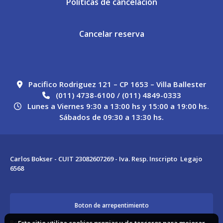
Políticas de cancelación
Cancelar reserva
Pacifico Rodriguez 121 – CP 1653 – Villa Ballester
(011) 4738-6100 / (011) 4849-0333
Lunes a Viernes 9:30 a 13:00 hs y 15:00 a 19:00 hs.
Sábados de 09:30 a 13:30 hs.
Carlos Bokser - CUIT 23082607269 - Iva. Resp. Inscripto Legajo
6568
Boton de arrepentimiento
Podés cancelar tus compras realizadas de forma online o