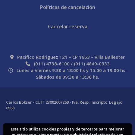
Políticas de cancelación
Cancelar reserva
Pacifico Rodriguez 121 – CP 1653 – Villa Ballester
(011) 4738-6100 / (011) 4849-0333
Lunes a Viernes 9:30 a 13:00 hs y 15:00 a 19:00 hs.
Sábados de 09:30 a 13:30 hs.
Carlos Bokser - CUIT 23082607269 - Iva. Resp. Inscripto Legajo
6568
Este sitio utiliza cookies propias y de terceros para mejorar
Boton de arrepentimiento
nuestros servicios y mostrarte publicidad relacionada con