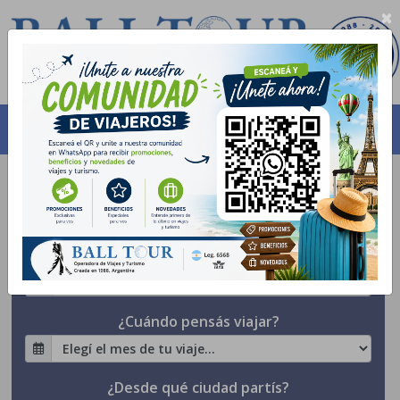
×
Buscar paquetes
Asistencia al viajero
¿Dónde querés ir?
¿Cuándo pensás viajar?
¿Desde qué ciudad partís?