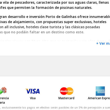
a vila de pescadores, caracterizada por sus aguas claras, llenas
ifes que permiten la formación de piscinas naturales.
ran desarrollo e inversión Porto de Galinhas ofrece innumerabl
ivas de alojamiento, con propuestas super exclusivas, hoteles
on all inclusive, hoteles clase turista y las clásicas posadas
as que no podáin faltar en un destino como este.
cipales playas son Muro Alto que es tranquila y sin olas, Porto d
+ Ver m
s, Cupe y Maracaipe.
 a pie por la calle peatonal del centro es sin dudas una cita
a como también un paseo en las embarcaciones típicas del luga
piscinas naturales para observar la fauna marina
rencia
Visa
Mastercard
American Expre
aria
, exclusivamente los pagos en efectivo serán pasibles de un 5% de percepción a cue