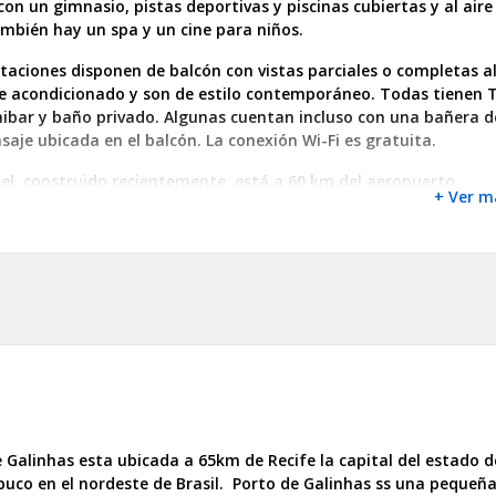
on un gimnasio, pistas deportivas y piscinas cubiertas y al aire
ambién hay un spa y un cine para niños.
taciones disponen de balcón con vistas parciales o completas a
re acondicionado y son de estilo contemporáneo. Todas tienen 
nibar y baño privado. Algunas cuentan incluso con una bañera d
aje ubicada en el balcón. La conexión Wi-Fi es gratuita.
el, construido recientemente, está a 60 km del aeropuerto
+ Ver m
ional de Guararapes y a 4 km del centro de Porto de Galinhas. L
 Muro Alto se encuentra a 6 km. El Vivá Porto de Galinhas alber
estaurante. Todos los días se sirve un desayuno buffé.
 Galinhas esta ubicada a 65km de Recife la capital del estado d
uco en el nordeste de Brasil. Porto de Galinhas ss una pequeña