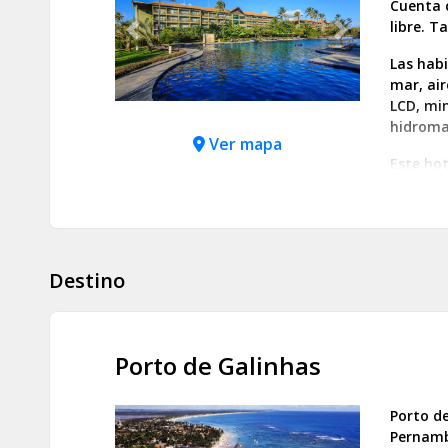
Cuenta c
libre. T
Previous
Next
Las habi
mar, ai
LCD, mi
hidromas
Ver mapa
Este hot
internac
playa de
un bar r
Destino
Porto de Galinhas
Porto de
Pernamb