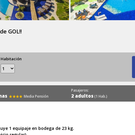
de GOL!!
Habitación
Pasajeros:
nhas
2 adultos
Media Pensión
(1 Hab.)
luye 1 equipaje en bodega de 23 kg.
icio regular)