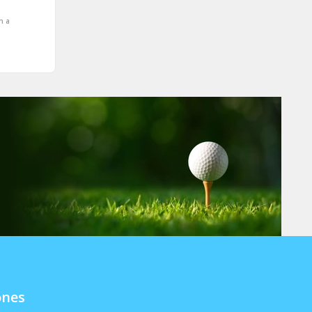
n a
ones