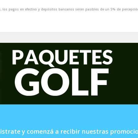
, los pagos en efectivo y depósitos bancarios serán pasibles de un 5% de percepció
istrate y comenzá a recibir nuestras promoci