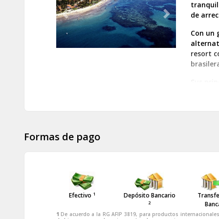
tranquil
de arrec
Previous
Next
Con un g
alternat
resort c
brasiler
Sus prin
Galinha
Un paseo
obligad
por las 
Formas de pago
1
Efectivo
Depósito Bancario
Transfe
2
Banc
1
De acuerdo a la RG AFIP 3819, para productos internacionales