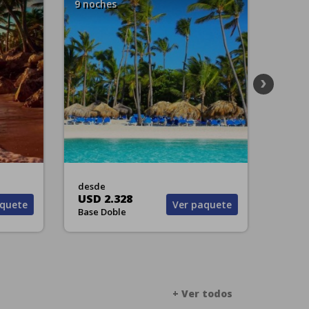
7 noches
7 noch
desde
desde
USD 2.484
USD 2
quete
Ver paquete
Base Doble
Base D
+ Ver todos