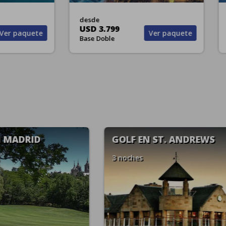
e
desde
4.159
USD 4.380
Ver paquete
Ver pa
Doble
Base Doble
F EN ST. ANDREWS
GOLF EN SCOTTISH
HIGHLANDS
hes
3 noches