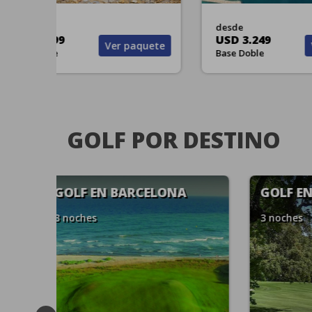
desde
desd
USD 3.799
USD 
aquete
Ver paquete
Base Doble
Base 
GOLF POR DESTINO
GOLF EN ST. ANDREWS
GOL
3 noches
3 noc