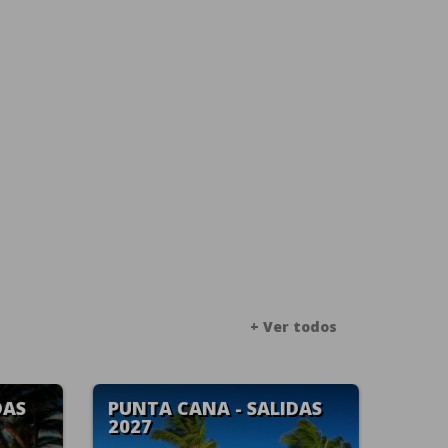
+ Ver todos
AS
BAYAHIBE - SALIDAS
RIVI
ESPECIALES
2027