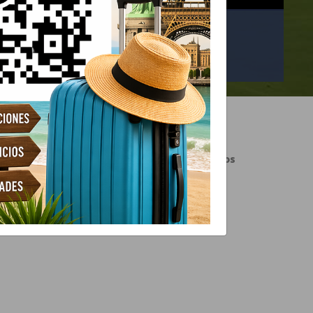
rtís?
Buscar
+ Ver todos