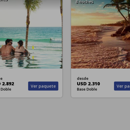
hes
9 noches
e
desde
2.310
USD 2.328
Ver paquete
Ver pa
Doble
Base Doble