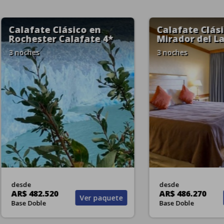
fate Clásico en
Calafate & Ushuaia 
dor del Lago 4*
6 noches
hes
e
Estadías Julio a
486.270
Septiembre
Ver paquete
Ver pa
2026 (no válido
Doble
feriados)