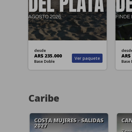
desde
desd
AR$ 235.000
AR$ 
Ver paquete
Base Doble
Base 
Caribe
LIDAS
CANCUN - SALIDAS 2027
PUN
202
7 noches