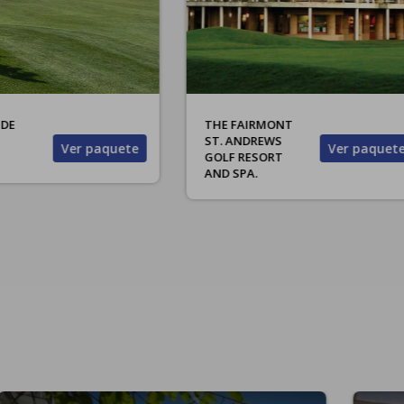
ANDREWS
ROYAL
COURSE
DORNICH
Ver paquete
Ver pa
L GOLF
CHAMPIONSHI
RT AND
P COURSE