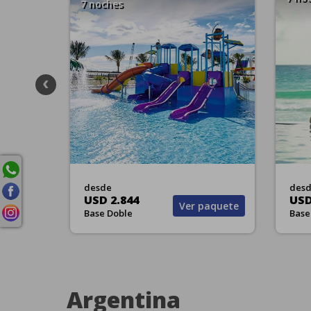
8 noc
desde
desd
USD 2.892
USD 
aquete
Ver paquete
Base Doble
Base 
Argentina