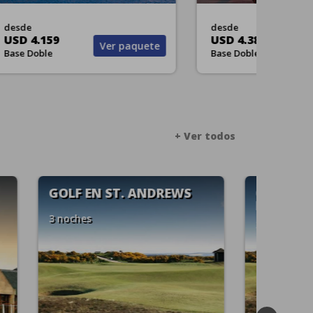
desde
desde
USD 5.199
USD 6
quete
Ver paquete
Base Doble
Base D
+ Ver todos
GOLF EN ALGARVE
GOLF
3 noches
3 noch