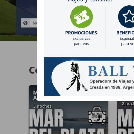
¿Dónde querés ir?
¿C
Costa Atlantica
MAR DEL PLATA -
MAR
AGOSTO 2026
2 noc
3 noches