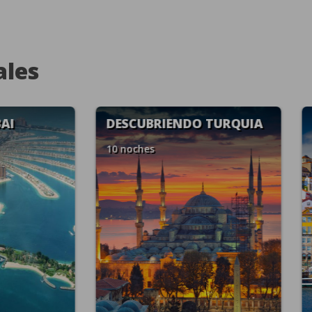
ales
CUBRÍ PORTUGAL
MADRID, ANDALUCIA
MARRUECOS
ches
14 noches