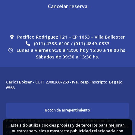
Cancelar reserva
Pacifico Rodriguez 121 – CP 1653 – Villa Ballester
(011) 4738-6100 / (011) 4849-0333
Lunes a Viernes 9:30 a 13:00 hs y 15:00 a 19:00 hs.
Sábados de 09:30 a 13:30 hs.
Carlos Bokser - CUIT 23082607269 - Iva. Resp. Inscripto Legajo
6568
Boton de arrepentimiento
Podés cancelar tus compras realizadas de forma online o
Este sitio utiliza cookies propias y de terceros para mejorar
telefonica dentro de un plazo máximo de 10 días desde la fecha
nuestros servicios y mostrarte publicidad relacionada con
que realizaste la compra (Disp.954/2025). Según decreto